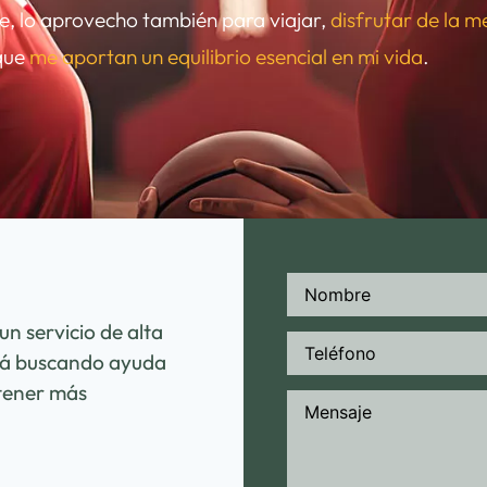
te, lo aprovecho también para viajar,
disfrutar de la 
 que
me aportan un equilibrio esencial en mi vida
.
n servicio de alta
está buscando ayuda
tener más