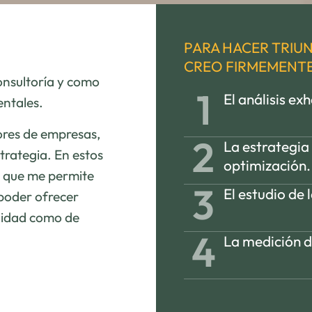
PARA HACER TRIU
CREO FIRMEMENTE
onsultoría y como
1
El análisis ex
entales.
res de empresas,
2
La estrategia 
strategia. En estos
optimización.
a que me permite
3
El estudio de 
poder ofrecer
ilidad como de
4
La medición d