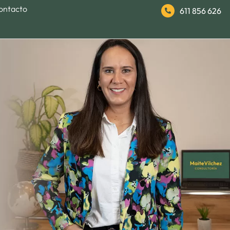
ontacto
611 856 626