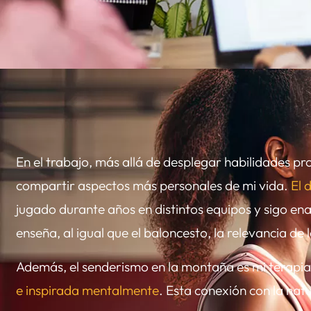
En el trabajo, más allá de desplegar habilidades p
compartir aspectos más personales de mi vida.
El 
jugado durante años en distintos equipos y sigo 
enseña, al igual que el baloncesto, la relevancia de
Además, el senderismo en la montaña es mi terapi
e inspirada mentalmente
. Esta conexión con la na