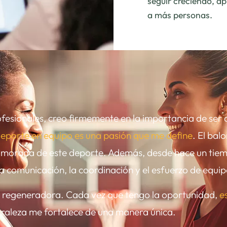
seguir creciendo, a
a más personas.
rofesionales, creo firmemente en la importancia de se
deporte en equipo es una pasión que me define
. El bal
enamorada de este deporte. Además, desde hace un tie
 la comunicación, la coordinación y el esfuerzo de equi
a regeneradora. Cada vez que tengo la oportunidad,
e
turaleza me fortalece de una manera única.