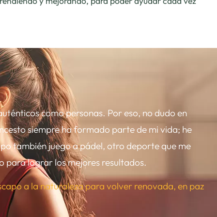
prendiendo y mejorando, para poder ayudar cada vez
r auténticos como personas. Por eso, no dudo en
oncesto siempre ha formado parte de mi vida; he
mpo también juego a pádel, otro deporte que me
po para lograr los mejores resultados.
scapo a la naturaleza para volver renovada, en paz